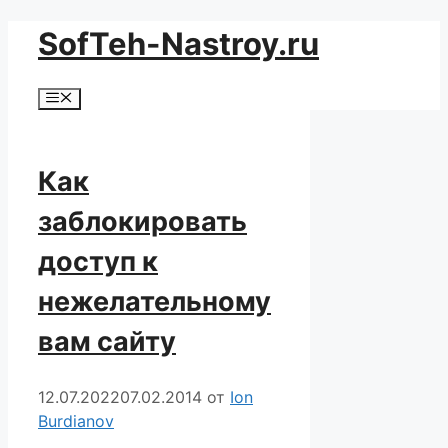
Перейти
jojobet
jojobet
jojobet
Dizipal
marsbahis
ligobet
taraftarium24
SofTeh-Nastroy.ru
к
содержимому
Меню
Как
заблокировать
доступ к
нежелательному
вам сайту
12.07.2022
07.02.2014
от
Ion
Burdianov