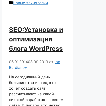
Рубрики
Новые технологии
SEO:Установка и
оптимизация
блога WordPress
06.01.2014
03.09.2013
от
Ion
Burdianov
На сегодняшний день
большинство из тех, кто
хочет создать сайт,
рассчитывают на какой-
никакой заработок на своем
сайте. И первое, что нужно