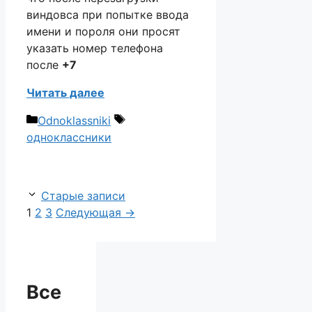
виндовса при попытке ввода
имени и пороля они просят
указать номер телефона
после
+7
Читать далее
Рубрики
Метки
Odnoklassniki
одноклассники
Старые записи
Страница
Страница
Страница
1
2
3
Следующая
→
Все