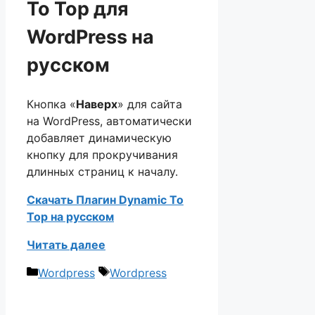
To Top для
WordPress на
русском
Кнопка «
Наверх
» для сайта
на WordPress, автоматически
добавляет динамическую
кнопку для прокручивания
длинных страниц к началу.
Скачать Плагин Dynamic To
Top на русском
Читать далее
Рубрики
Метки
Wordpress
Wordpress