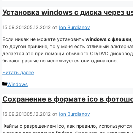
Установка windows с диска через u
15.09.2013
05.12.2012
от
Ion Burdianov
Если никак не можете установить
windows с флешки
то другой причине, то у меня есть отличный альтерна
делается это при помощи обычного CD/DVD дисковод
бывают разные no используется они одинаково.
Читать далее
Рубрики
Windows
Сохранение в формате ico в фотош
15.09.2013
05.12.2012
от
Ion Burdianov
Файлы с разрешением ico, как правило, используются 
а также для создания favicon. Фотошоп, по непонятны