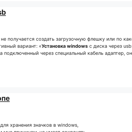
sb
, не получается создать загрузочную флешку или по ка
тивный вариант: «
Установка windows
с диска через usb
а подключенный через специальный кабель адаптер, о
опе
для хранения значков в windows,
м мне причинам, не умеет сохранять