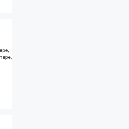
ере,
тере,