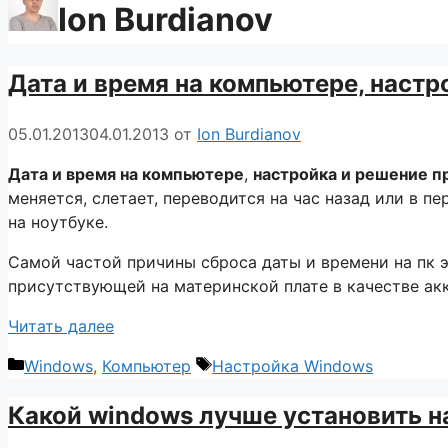
Ion Burdianov
Дата и время на компьютере, наст
05.01.2013
04.01.2013
от
Ion Burdianov
Дата и время на компьютере
,
настройка и решение 
меняется, слетает, переводится на час назад или в п
на ноутбуке.
Самой частой причины сброса даты и времени на пк 
присутствующей на материнской плате в качестве акк
Читать далее
Рубрики
Метки
Windows
,
Компьютер
Настройка Windows
Какой windows лучше установить н