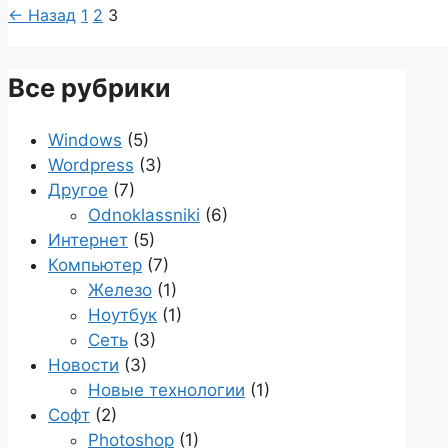
Страница
Страница
Страница
←
Назад
1
2
3
Все рубрики
Windows
(5)
Wordpress
(3)
Другое
(7)
Odnoklassniki
(6)
Интернет
(5)
Компьютер
(7)
Железо
(1)
Ноутбук
(1)
Сеть
(3)
Новости
(3)
Новые технологии
(1)
Софт
(2)
Photoshop
(1)