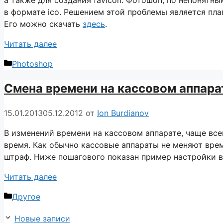
в формате ico. Решением этой проблемы является плаг
Его можно скачать
здесь
.
Читать далее
Рубрики
Photoshop
Смена времени на кассовом аппар
15.01.2013
05.12.2012
от
Ion Burdianov
В изменений времени на кассовом аппарате, чаще все
время. Как обычно кассовые аппараты не меняют вре
штраф. Ниже пошагового показан пример настройки 
Читать далее
Рубрики
Другое
Новые записи