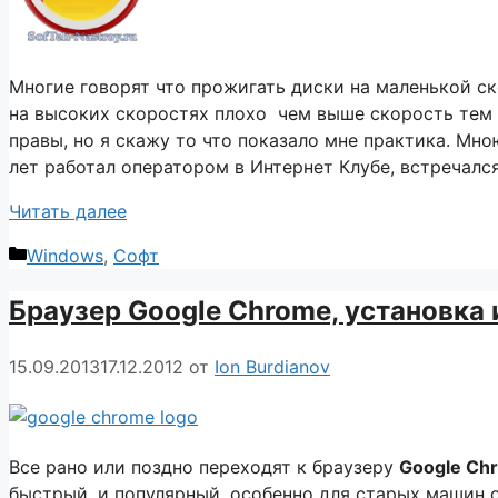
Многие говорят что прожигать диски на маленькой с
на высоких скоростях плохо чем выше скорость тем 
правы, но я скажу то что показало мне практика. Мно
лет работал оператором в Интернет Клубе, встречалс
Читать далее
Рубрики
Windows
,
Софт
Браузер Google Chrome, установка 
15.09.2013
17.12.2012
от
Ion Burdianov
Все рано или поздно переходят к браузеру
Google Ch
быстрый, и популярный, особенно для старых машин о