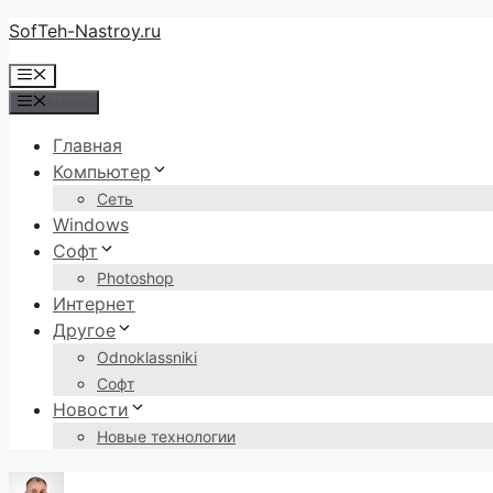
Перейти
iteler 2026
SofTeh-Nastroy.ru
jojobet
jojobet
jojobet
Dizipal
marsbahis
ligobet
po
к
Меню
содержимому
Меню
Главная
Компьютер
Сеть
Windows
Софт
Photoshop
Интернет
Другое
Odnoklassniki
Софт
Новости
Новые технологии